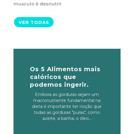
musculo é desnutrir.
VER TODAS
Os 5 Alimentos mais
calóricos que
podemos ingerir.
Embora as gorduras sejam um
macronutriente fundamental na
dieta é importante ter noção que
todas as gorduras "puras", como
azeite, a banha, o óleo...