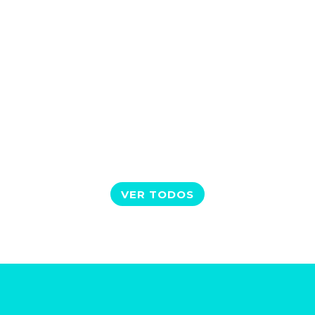
O ovo é um alimento de baixo custo e
de elevada riqueza nutricional. Dicas e
e informações importantes acerca do
ovo!
VER TODOS