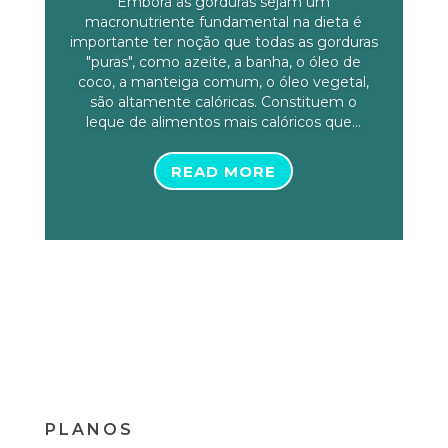
Embora as gorduras sejam um
macronutriente fundamental na dieta é
importante ter noção que todas as gorduras
"puras", como azeite, a banha, o óleo de
coco, a manteiga comum, o óleo vegetal,
são altamente calóricas. Constituem o
leque de alimentos mais calóricos que...
READ MORE
PLANOS