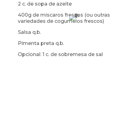
2 c. de sopa de azeite
400g de míscaros frescos (ou outras
variedades de cogumelos frescos)
Salsa q.b.
Pimenta preta q.b.
Opcional: 1 c. de sobremesa de sal